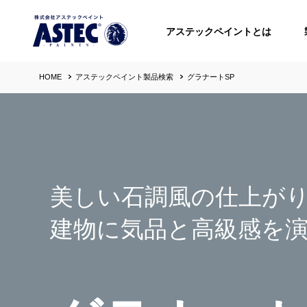
アステックペイントとは
HOME
アステックペイント製品検索
グラナートSP
美しい石調風の仕上が
建物に気品と高級感を